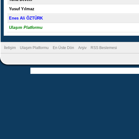
Yusuf Yılmaz
Enes Ali ÖZTÜRK
Ulaşım Platformu
İletişim
Ulaşım Platformu
En Üste Dön
Arşiv
RSS Beslemesi