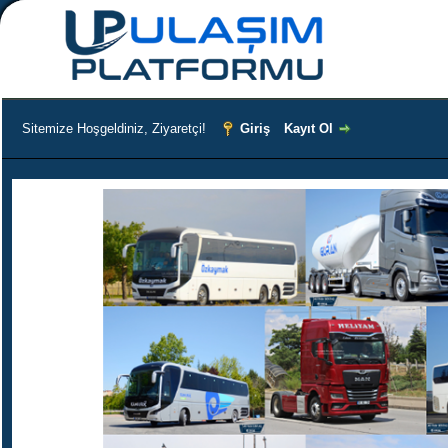
Sitemize Hoşgeldiniz, Ziyaretçi!
Giriş
Kayıt Ol