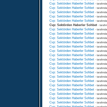
Cvp: Sektörden Haberler Sohbet
- tarafınd
Cvp: Sektörden Haberler Sohbet
- tarafınd
Cvp: Sektörden Haberler Sohbet
- tarafınd
Cvp: Sektörden Haberler Sohbet
- tarafınd
Cvp: Sektörden Haberler Sohbet
- tarafınd
Cvp: Sektörden Haberler Sohbet
- taraf
Cvp: Sektörden Haberler Sohbet
- tarafınd
Cvp: Sektörden Haberler Sohbet
- tarafınd
Cvp: Sektörden Haberler Sohbet
- tarafınd
Cvp: Sektörden Haberler Sohbet
- tarafınd
Cvp: Sektörden Haberler Sohbet
- tarafınd
Cvp: Sektörden Haberler Sohbet
- tarafınd
Cvp: Sektörden Haberler Sohbet
- tarafınd
Cvp: Sektörden Haberler Sohbet
- tarafınd
Cvp: Sektörden Haberler Sohbet
- tarafınd
Cvp: Sektörden Haberler Sohbet
- tarafınd
Cvp: Sektörden Haberler Sohbet
- tarafınd
Cvp: Sektörden Haberler Sohbet
- tarafınd
Cvp: Sektörden Haberler Sohbet
- tarafınd
Cvp: Sektörden Haberler Sohbet
- tarafınd
Cvp: Sektörden Haberler Sohbet
- tarafınd
Cvp: Sektörden Haberler Sohbet
- tarafınd
Cvp: Sektörden Haberler Sohbet
- tarafınd
Cvp: Sektörden Haberler Sohbet
- tarafınd
Cvp: Sektörden Haberler Sohbet
- tarafınd