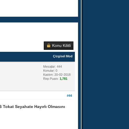
Konu Kilitli
Çizgisel Mod
Mesajlar: 444
Konular: 0
Katılım: 20-02-2018
Rep Puanı:
1,781
#44
 Tokat Seyahate Hayırlı Olmasını