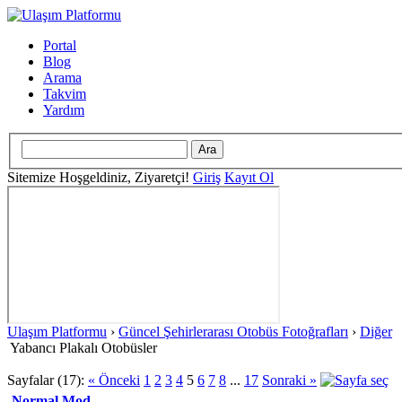
Portal
Blog
Arama
Takvim
Yardım
Sitemize Hoşgeldiniz, Ziyaretçi!
Giriş
Kayıt Ol
Ulaşım Platformu
›
Güncel Şehirlerarası Otobüs Fotoğrafları
›
Diğer
Yabancı Plakalı Otobüsler
Sayfalar (17):
« Önceki
1
2
3
4
5
6
7
8
...
17
Sonraki »
Normal Mod