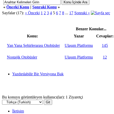
«
Önceki Konu
|
Sonraki Konu
»
Sayfalar (17):
« Önceki
1
2
3
4
5
6
7
8
...
17
Sonraki »
Benzer Konular...
Konu:
Yazar
Cevaplar:
Yan Yana Şehirlerarası Otobüsler
Ulaşım Platformu
145
Nostajik Otobüsler
Ulaşım Platformu
12
Yazdırılabilir Bir Versiyona Bak
Bu konuyu görüntüleyen kullanıcı(lar): 1 Ziyaretçi
İletişim