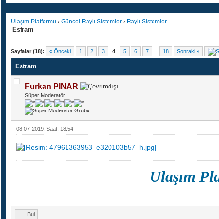
Ulaşım Platformu
›
Güncel Raylı Sistemler
›
Raylı Sistemler
Estram
Sayfalar (18):
« Önceki
1
2
3
4
5
6
7
...
18
Sonraki »
Estram
Furkan PINAR
Süper Moderatör
08-07-2019, Saat: 18:54
Ulaşım Pl
Bul