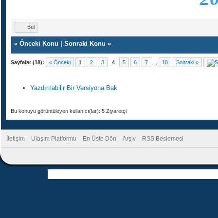
Bul
«
Önceki Konu
|
Sonraki Konu
»
Sayfalar (18):
« Önceki
1
2
3
4
5
6
7
...
18
Sonraki »
Yazdırılabilir Bir Versiyona Bak
Bu konuyu görüntüleyen kullanıcı(lar): 5 Ziyaretçi
İletişim
Ulaşım Platformu
En Üste Dön
Arşiv
RSS Beslemesi