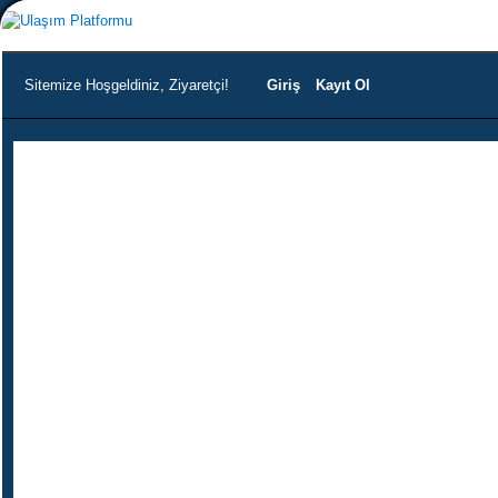
Sitemize Hoşgeldiniz, Ziyaretçi!
Giriş
Kayıt Ol