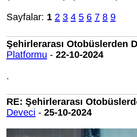
Sayfalar:
1
2
3
4
5
6
7
8
9
Şehirlerarası Otobüslerden D
Platformu
-
22-10-2024
.
RE: Şehirlerarası Otobüslerd
Deveci
-
25-10-2024