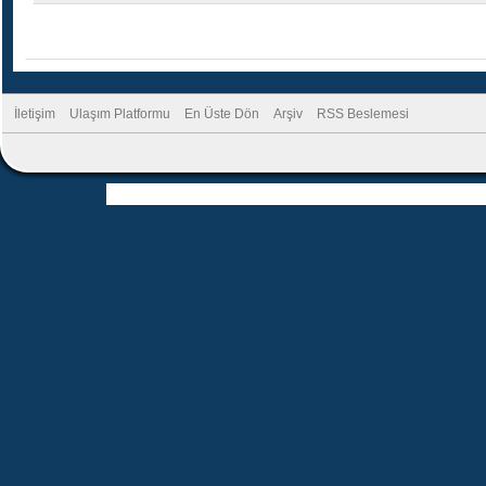
İletişim
Ulaşım Platformu
En Üste Dön
Arşiv
RSS Beslemesi