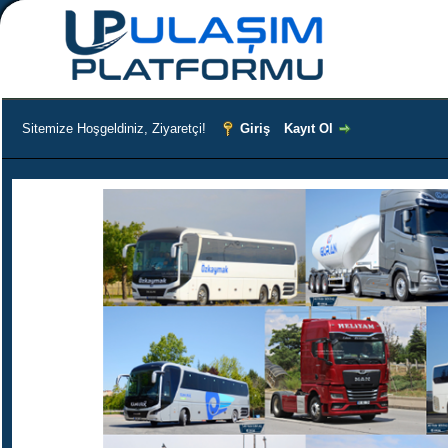
Sitemize Hoşgeldiniz, Ziyaretçi!
Giriş
Kayıt Ol