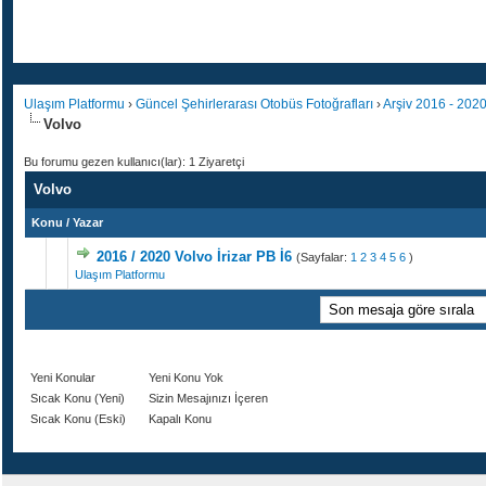
Ulaşım Platformu
›
Güncel Şehirlerarası Otobüs Fotoğrafları
›
Arşiv 2016 - 202
Volvo
Bu forumu gezen kullanıcı(lar): 1 Ziyaretçi
Volvo
Konu
/
Yazar
2016 / 2020 Volvo İrizar PB İ6
(Sayfalar:
1
2
3
4
5
6
)
Ulaşım Platformu
Yeni Konular
Yeni Konu Yok
Sıcak Konu (Yeni)
Sizin Mesajınızı İçeren
Sıcak Konu (Eski)
Kapalı Konu