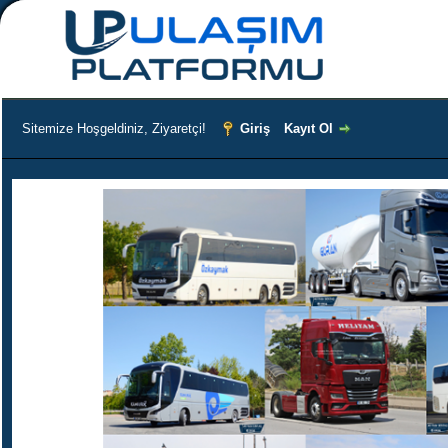
Sitemize Hoşgeldiniz, Ziyaretçi!
Giriş
Kayıt Ol