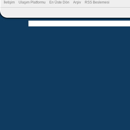
İletişim
Ulaşım Platformu
En Üste Dön
Arşiv
RSS Beslemesi